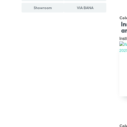
Showroom
VIA BANA
Col
In
a
Inst
Col