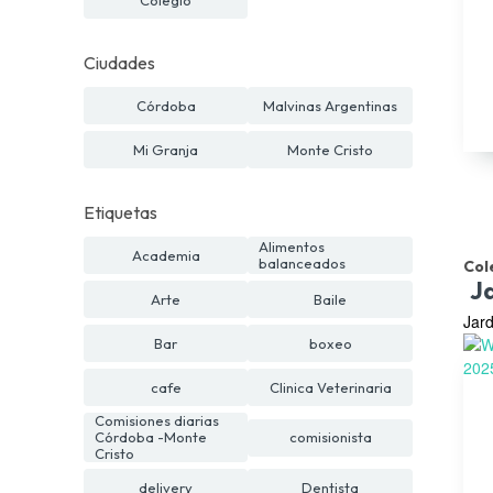
Ciudades
Córdoba
Malvinas Argentinas
Mi Granja
Monte Cristo
Etiquetas
Alimentos
Academia
balanceados
Col
J
Arte
Baile
Jard
Bar
boxeo
cafe
Clinica Veterinaria
Comisiones diarias
Córdoba -Monte
comisionista
Cristo
delivery
Dentista