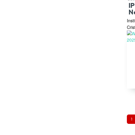
I
N
Inst
Cris
1