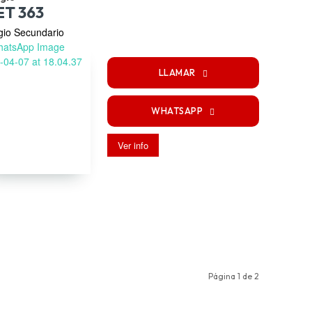
ET 363
gio Secundario
LLAMAR
WHATSAPP
Ver info
Página 1 de 2