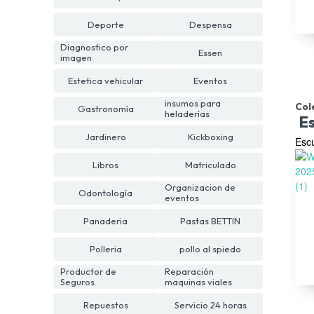
Deporte
Despensa
Diagnostico por
Essen
imagen
Estetica vehicular
Eventos
insumos para
Col
Gastronomía
heladerías
E
Jardinero
Kickboxing
Escu
Libros
Matriculado
Organizacion de
Odontología
eventos
Panaderia
Pastas BETTIN
Polleria
pollo al spiedo
Productor de
Reparación
Seguros
maquinas viales
Repuestos
Servicio 24 horas