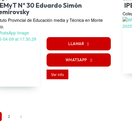
PEMyT Nº 30 Eduardo Simón
IP
emirovsky
Cole
ituto Provincial de Educación media y Técnica en Monte
to.
LLAMAR
WHATSAPP
Ver info
2