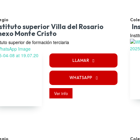
egio
Cole
stituto superior Villa del Rosario
In
nexo Monte Cristo
Insti
ituto superior de formación terciaria
LLAMAR
WHATSAPP
Ver info
egio
Cole