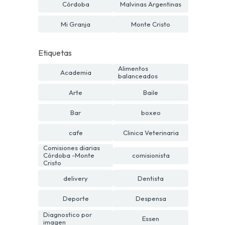
Córdoba
Malvinas Argentinas
Mi Granja
Monte Cristo
Etiquetas
Alimentos
Academia
balanceados
Arte
Baile
Bar
boxeo
cafe
Clinica Veterinaria
Comisiones diarias
Córdoba -Monte
comisionista
Cristo
delivery
Dentista
Deporte
Despensa
Diagnostico por
Essen
imagen